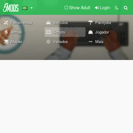
Show Adult
Login
Ferramentas
Veículos
Paintjobs
Armas
Scripts
Jogador
Mapas
Variados
Mais