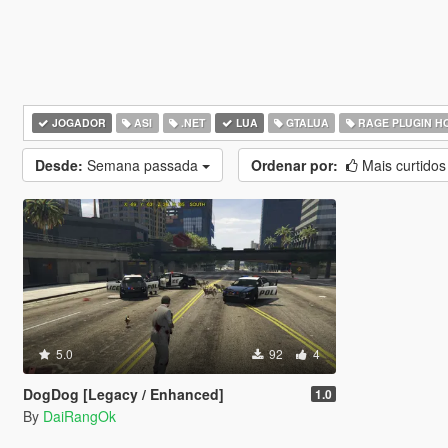
JOGADOR
ASI
.NET
LUA
GTALUA
RAGE PLUGIN H
Desde:
Semana passada
Ordenar por:
Mais curtido
5.0
92
4
DogDog [Legacy / Enhanced]
1.0
By
DaiRangOk