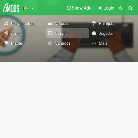
Show Adult
Login
Ferramentas
Veículos
Paintjobs
Armas
Scripts
Jogador
Mapas
Variados
Mais