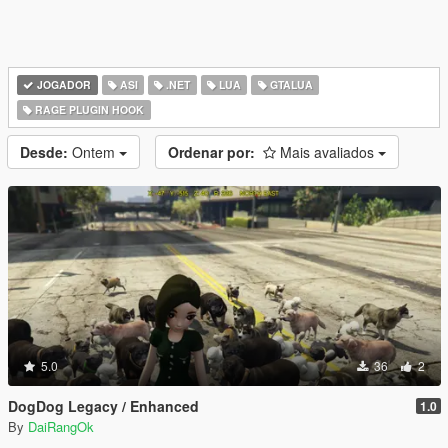
JOGADOR
ASI
.NET
LUA
GTALUA
RAGE PLUGIN HOOK
Desde:
Ontem
Ordenar por:
Mais avaliados
5.0
36
2
DogDog Legacy / Enhanced
1.0
By
DaiRangOk