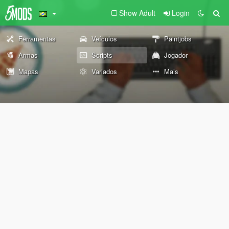
Show Adult
Login
Ferramentas
Veículos
Paintjobs
Armas
Scripts
Jogador
Mapas
Variados
Mais