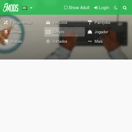
Show Adult
Login
Ferramentas
Veículos
Paintjobs
Armas
Scripts
Jogador
Mapas
Variados
Mais