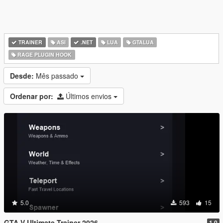
TRAINER
ASI
.NET
LUA
GTALUA
RAGE PLUGIN HOOK
Desde:
Mês passado
Ordenar por:
Últimos envios
5.0
593
15
GTA V Ultimate Trainer 2026
1.0