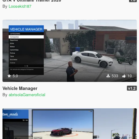
By
Loosekid187
5.0
533
10
Vehicle Manager
v1.2
By
abrisolaGameroficial