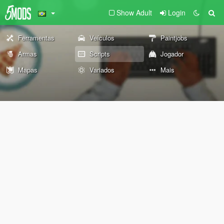
Show Adult
Login
Ferramentas
Veículos
Paintjobs
Armas
Scripts
Jogador
Mapas
Variados
Mais