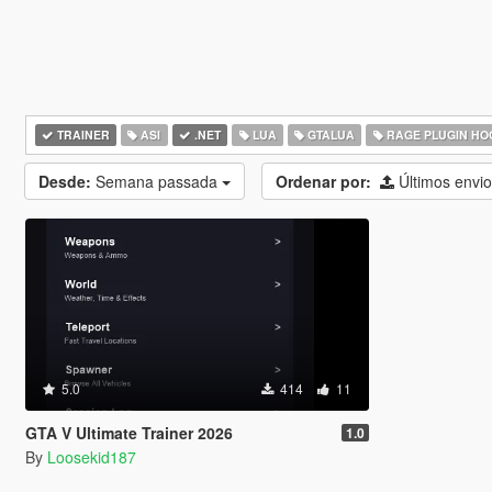
TRAINER
ASI
.NET
LUA
GTALUA
RAGE PLUGIN HO
Desde:
Semana passada
Ordenar por:
Últimos envi
5.0
414
11
GTA V Ultimate Trainer 2026
1.0
By
Loosekid187