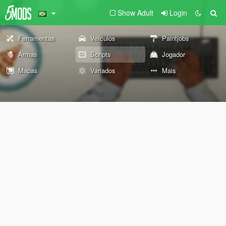
Show Adult
Login
Ferramentas
Veículos
Paintjobs
Armas
Scripts
Jogador
Mapas
Variados
Mais