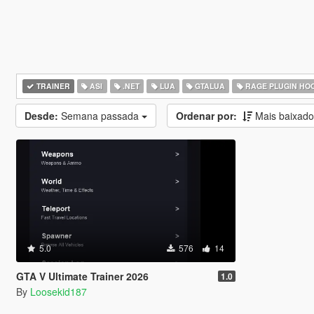
TRAINER
ASI
.NET
LUA
GTALUA
RAGE PLUGIN HO
Desde:
Semana passada
Ordenar por:
Mais baixad
5.0
576
14
GTA V Ultimate Trainer 2026
1.0
By
Loosekid187