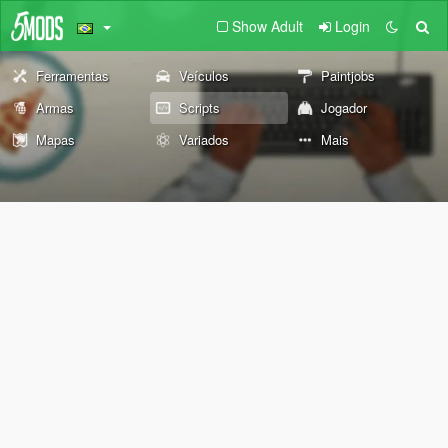
Show Adult
Login
Ferramentas
Veículos
Paintjobs
Armas
Scripts
Jogador
Mapas
Variados
Mais