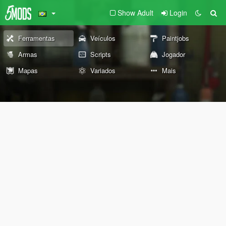
Show Adult
Login
Ferramentas
Veículos
Paintjobs
Armas
Scripts
Jogador
Mapas
Variados
Mais