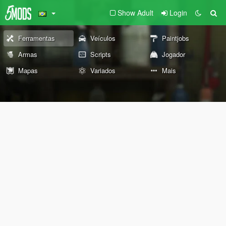
Show Adult
Login
Ferramentas
Veículos
Paintjobs
Armas
Scripts
Jogador
Mapas
Variados
Mais