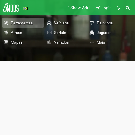
Show Adult
Login
Ferramentas
Veículos
Paintjobs
Armas
Scripts
Jogador
Mapas
Variados
Mais