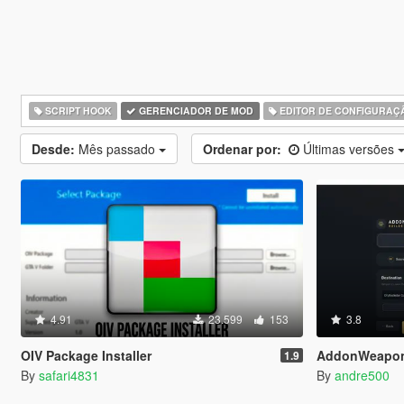
SCRIPT HOOK
GERENCIADOR DE MOD
EDITOR DE CONFIGURAÇ
Desde:
Mês passado
Ordenar por:
Últimas versões
4.91
23.599
153
3.8
OIV Package Installer
AddonWeapon
1.9
By
safari4831
By
andre500