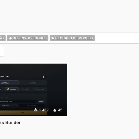
ÃO
DESENVOLVEDORES
RECURSO DE MODELO
1.462
45
s Builder