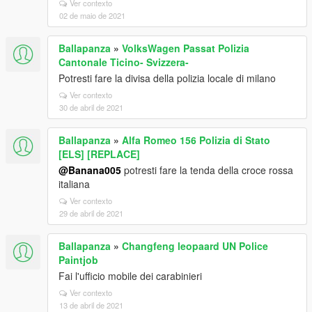
Ver contexto
02 de maio de 2021
Ballapanza
»
VolksWagen Passat Polizia
Cantonale Ticino- Svizzera-
Potresti fare la divisa della polizia locale di milano
Ver contexto
30 de abril de 2021
Ballapanza
»
Alfa Romeo 156 Polizia di Stato
[ELS] [REPLACE]
@Banana005
potresti fare la tenda della croce rossa
italiana
Ver contexto
29 de abril de 2021
Ballapanza
»
Changfeng leopaard UN Police
Paintjob
Fai l'ufficio mobile dei carabinieri
Ver contexto
13 de abril de 2021