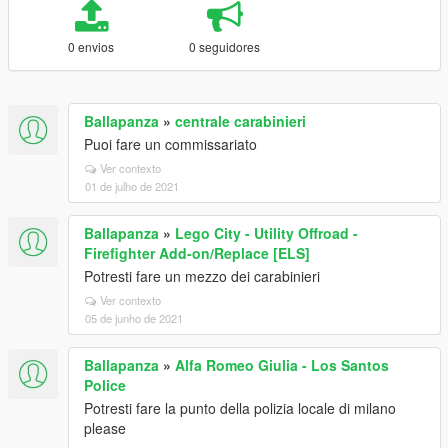
0 envios
0 seguidores
Ballapanza
»
centrale carabinieri
Puoi fare un commissariato
Ver contexto
01 de julho de 2021
Ballapanza
»
Lego City - Utility Offroad -
Firefighter Add-on/Replace [ELS]
Potresti fare un mezzo dei carabinieri
Ver contexto
05 de junho de 2021
Ballapanza
»
Alfa Romeo Giulia - Los Santos
Police
Potresti fare la punto della polizia locale di milano
please