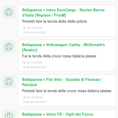
Ballapanza
»
Iveco EuroCargo - Nucleo Banca
d'Italia [Replace / FiveM]
Potresti fare la lancia delta della polizia
Ver contexto
13 de abril de 2021
Ballapanza
»
Volkswagen Caddy - McDonald's
[Reskin]
Fai la tenda della croce rossa italiana please
Ver contexto
12 de abril de 2021
Ballapanza
»
Fiat Stilo - Guardia di Finanza |
Paintjob
Potresti fare la tenda della croce rossa italiana please
Ver contexto
12 de abril de 2021
Ballapanza
»
Volvo FE - Vigili del Fuoco