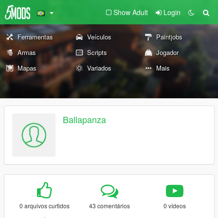
Show Adult
Login
Ferramentas
Veículos
Paintjobs
Armas
Scripts
Jogador
Mapas
Variados
Mais
Ballapanza
0 arquivos curtidos
43 comentários
0 vídeos