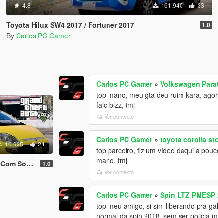
4.8
161.940
33
Toyota Hilux SW4 2017 / Fortuner 2017
1.0
By
Carlos PC Gamer
Carlos PC Gamer
»
Volkswagen Parat
top mano, meu gta deu ruim kara, agora
falo blzz, tmj
Ver contexto
Carlos PC Gamer
»
toyota corolla st
10.935
24
top parceiro, fiz um vídeo daqui a pouco
mano, tmj
das [Replace]
1.0
Ver contexto
Carlos PC Gamer
»
Spin LTZ PMESP 
top meu amigo, si sim liberando pra ga
normal da spin 2018, sem ser policia ma