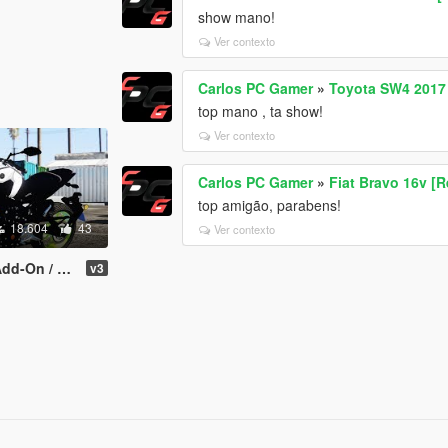
show mano!
Ver contexto
Carlos PC Gamer
»
Toyota SW4 2017 
top mano , ta show!
Ver contexto
Carlos PC Gamer
»
Fiat Bravo 16v [R
top amigão, parabens!
18.604
43
Ver contexto
/ Replace]
v3