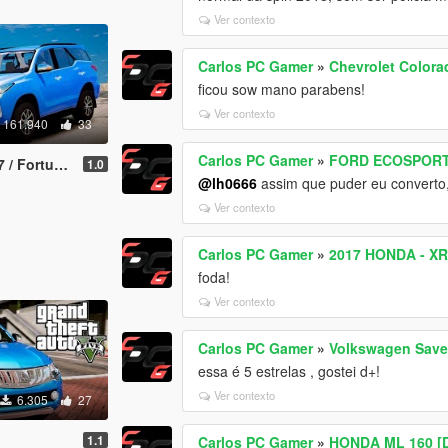
Ver contexto
Carlos PC Gamer
»
Chevrolet Colora
ficou sow mano parabens!
Ver contexto
161.940
33
Carlos PC Gamer
»
FORD ECOSPORT
tuner 2017
1.0
@lh0666
assim que puder eu converto,
Ver contexto
Carlos PC Gamer
»
2017 HONDA - XR
foda!
Ver contexto
Carlos PC Gamer
»
Volkswagen Save
essa é 5 estrelas , gostei d+!
Ver contexto
6.305
27
1.1
Carlos PC Gamer
»
HONDA ML 160 [Di