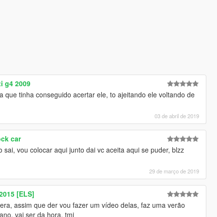
i g4 2009
 que tinha conseguido acertar ele, to ajeitando ele voltando de
03 de abril de 2019
ock car
 sai, vou colocar aqui junto dai vc aceita aqui se puder, blzz
29 de março de 2019
2015 [ELS]
lera, assim que der vou fazer um vídeo delas, faz uma verão
no, vai ser da hora, tmj