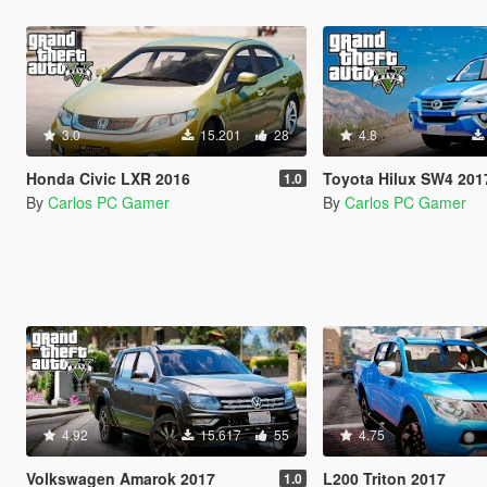
3.0
15.201
28
4.8
Honda Civic LXR 2016
Toyota Hilux SW4 2017 / For
1.0
By
Carlos PC Gamer
By
Carlos PC Gamer
4.92
15.617
55
4.75
Volkswagen Amarok 2017
L200 Triton 2017
1.0