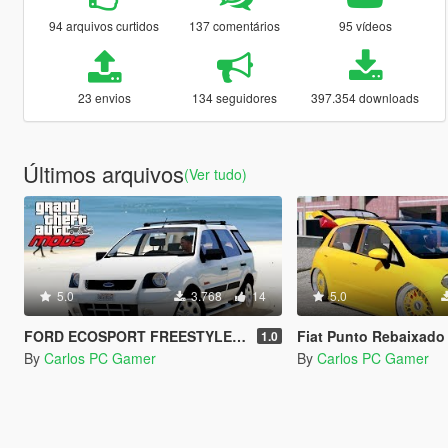
94 arquivos curtidos
137 comentários
95 vídeos
23 envios
134 seguidores
397.354 downloads
Últimos arquivos
(Ver tudo)
5.0
3.768
14
5.0
FORD ECOSPORT FREESTYLE 2007
Fiat Punto Rebaixado Com Som E Ro
1.0
By
Carlos PC Gamer
By
Carlos PC Gamer