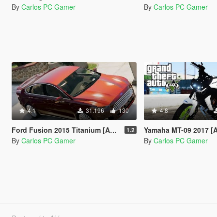
By
Carlos PC Gamer
By
Carlos PC Gamer
4.1
31.196
130
4.8
Ford Fusion 2015 Titanium [Add-On / Replace]
Yamaha MT-09 2017 [Add-On 
1.2
By
Carlos PC Gamer
By
Carlos PC Gamer