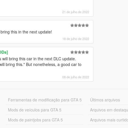
21 de julho de 2022
bring this in the next update!
18 de julho de 2022
ODs]
will bring this car in the next DLC update.
ill bring this." But nonetheless, a good car to
08 de julho de 2022
Ferramentas de modificação para GTA 5
Últimos arquivos
Mods de veículos para GTA 5
Arquivos em destaq
Mods de paintjobs para GTA 5
Arquivos mais curtid