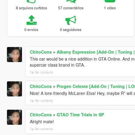
8 arquivos curtidos
57 comentários
1 vídeo
0 envios
0 seguidores
ChitoCons
»
Albany Expression [Add-On | Tuning 
This car would be a nice addition in GTA Online. And ma
supercar class brand in GTA.
Ver contexto
ChitoCons
»
Progen Celeste [Add-On | Tuning | LO
Nice! A lore-friendly McLaren Elva! Hey, maybe R* will a
Ver contexto
ChitoCons
»
GTAO Time Trials in SP
Alright mate!
Ver contexto