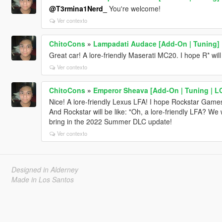
@T3rmina1Nerd_
You're welcome!
Ver contexto
ChitoCons
»
Lampadati Audace [Add-On | Tuning]
Great car! A lore-friendly Maserati MC20. I hope R* will 
Ver contexto
ChitoCons
»
Emperor Sheava [Add-On | Tuning | L
Nice! A lore-friendly Lexus LFA! I hope Rockstar Games 
And Rockstar will be like: "Oh, a lore-friendly LFA? We w
bring in the 2022 Summer DLC update!
Ver contexto
Designed in Alderney
Made in Los Santos