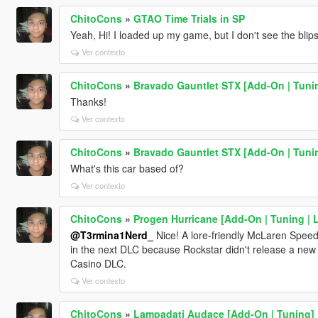
ChitoCons
»
GTAO Time Trials in SP
Yeah, Hi! I loaded up my game, but I don't see the blips
Ver contexto
ChitoCons
»
Bravado Gauntlet STX [Add-On | Tuni
Thanks!
Ver contexto
ChitoCons
»
Bravado Gauntlet STX [Add-On | Tuni
What's this car based of?
Ver contexto
ChitoCons
»
Progen Hurricane [Add-On | Tuning | 
@T3rmina1Nerd_
Nice! A lore-friendly McLaren Speedt
in the next DLC because Rockstar didn't release a ne
Casino DLC.
Ver contexto
ChitoCons
»
Lampadati Audace [Add-On | Tuning]