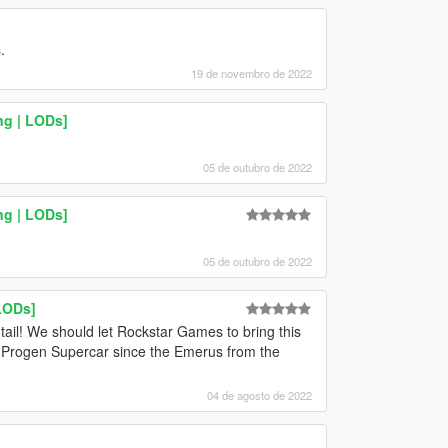
.
19 de novembro de 2022
ng | LODs]
05 de outubro de 2022
ng | LODs]
05 de outubro de 2022
LODs]
ail! We should let Rockstar Games to bring this
w Progen Supercar since the Emerus from the
04 de agosto de 2022