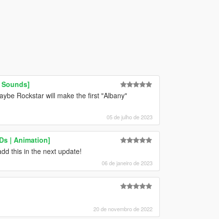
| Sounds]
ybe Rockstar will make the first "Albany"
05 de julho de 2023
Ds | Animation]
dd this in the next update!
06 de janeiro de 2023
20 de novembro de 2022