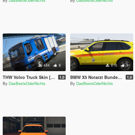
By
DasBesteOderNichts
By
DasBesteOderNichts
484
8
816
3
THW Volvo Truck Skin [ELS]
BMW X5 Notarzt Bundeswehr Koblenz [ELS]
1.0
1.0
By
DasBesteOderNichts
By
DasBesteOderNichts