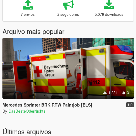
7 envios
2 seguidores
5.079 downloads
Arquivo mais popular
1.231
3
Mercedes Sprinter BRK RTW Paintjob [ELS]
1.0
By
DasBesteOderNichts
Últimos arquivos