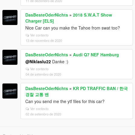
11 de dezembro de 2020
DasBesteOderNichts
»
2018 S.W.A.T Show
Charger [ELS]
Nice Car can you make the Tahoe from swat too?
Ver contexto
13 de novembro de 2020
DasBesteOderNichts
»
Audi Q7 NEF Hamburg
@Niklaslu22
Danke :)
Ver contexto
04 de setembro de 2020
DasBesteOderNichts
»
KR PD TRAFFIC BAN / 한국
경찰 교통 밴
Can you send me the ytf files for this car?
Ver contexto
02 de setembro de 2020