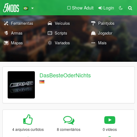
Show Adult
Login
Ferramentas
Veículos
Paintjobs
Armas
Scripts
Jogador
Mapas
Variados
Mais
DasBesteOderNichts
4 arquivos curtidos
8 comentários
0 vídeos