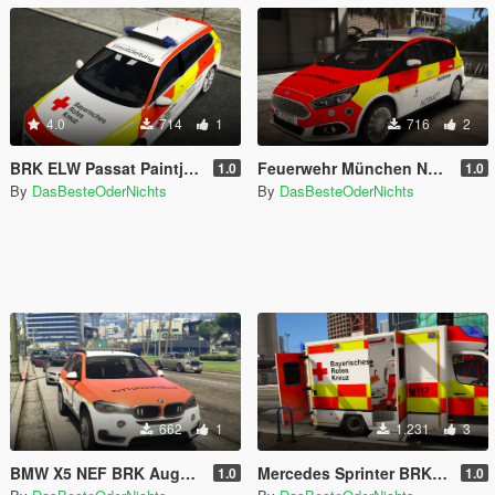
4.0
714
1
716
2
BRK ELW Passat Paintjob
Feuerwehr München NEF Ford S-Max Paintjob [ELS]
1.0
1.0
By
DasBesteOderNichts
By
DasBesteOderNichts
662
1
1.231
3
BMW X5 NEF BRK Augsburg [ELS]
Mercedes Sprinter BRK RTW Paintjob [ELS]
1.0
1.0