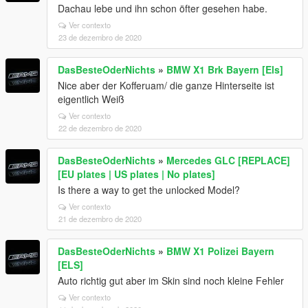
Dachau lebe und ihn schon öfter gesehen habe.
Ver contexto
23 de dezembro de 2020
DasBesteOderNichts
»
BMW X1 Brk Bayern [Els]
Nice aber der Kofferuam/ die ganze Hinterseite ist
eigentlich Weiß
Ver contexto
22 de dezembro de 2020
DasBesteOderNichts
»
Mercedes GLC [REPLACE]
[EU plates | US plates | No plates]
Is there a way to get the unlocked Model?
Ver contexto
21 de dezembro de 2020
DasBesteOderNichts
»
BMW X1 Polizei Bayern
[ELS]
Auto richtig gut aber im Skin sind noch kleine Fehler
Ver contexto