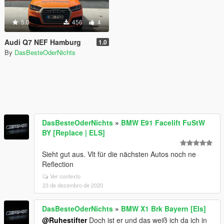
5.0
456
4
Audi Q7 NEF Hamburg
1.0
By
DasBesteOderNichts
DasBesteOderNichts
»
BMW E91 Facelift FuStW
BY [Replace | ELS]
Sieht gut aus. Vlt für die nächsten Autos noch ne
Reflection
Ver contexto
23 de dezembro de 2020
DasBesteOderNichts
»
BMW X1 Brk Bayern [Els]
@Ruhestifter
Doch ist er und das weiß ich da ich in