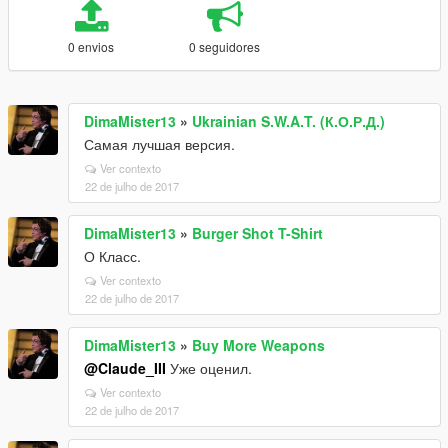
0 envios
0 seguidores
DimaMister13
»
Ukrainian S.W.A.T. (К.О.Р.Д.)
Самая лучшая версия.
Ver contexto
22 de julho de 2017
DimaMister13
»
Burger Shot T-Shirt
О Класс.
Ver contexto
22 de julho de 2017
DimaMister13
»
Buy More Weapons
@Claude_III
Уже оценил.
Ver contexto
22 de julho de 2017