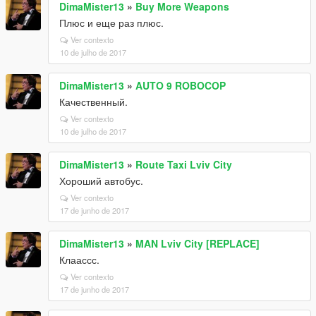
DimaMister13
»
Buy More Weapons
Плюс и еще раз плюс.
Ver contexto
10 de julho de 2017
DimaMister13
»
AUTO 9 ROBOCOP
Качественный.
Ver contexto
10 de julho de 2017
DimaMister13
»
Route Taxi Lviv City
Хороший автобус.
Ver contexto
17 de junho de 2017
DimaMister13
»
MAN Lviv City [REPLACE]
Клаассс.
Ver contexto
17 de junho de 2017