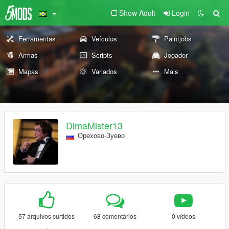
Show Adult
Login
Ferramentas
Veículos
Paintjobs
Armas
Scripts
Jogador
Mapas
Variados
Mais
DimaMister13
Орехово-Зуево
57 arquivos curtidos
68 comentários
0 vídeos