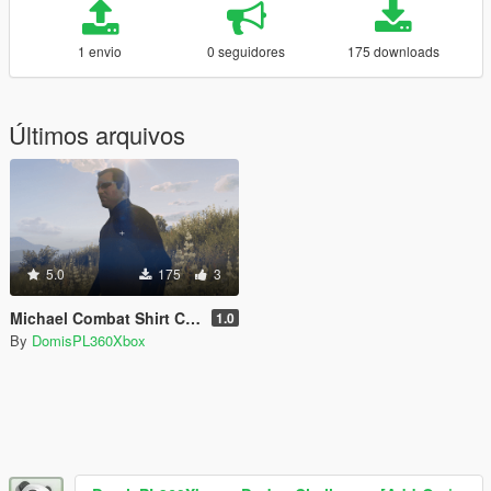
1 envio
0 seguidores
175 downloads
Últimos arquivos
5.0
175
3
Michael Combat Shirt Camo Retexture
1.0
By
DomisPL360Xbox