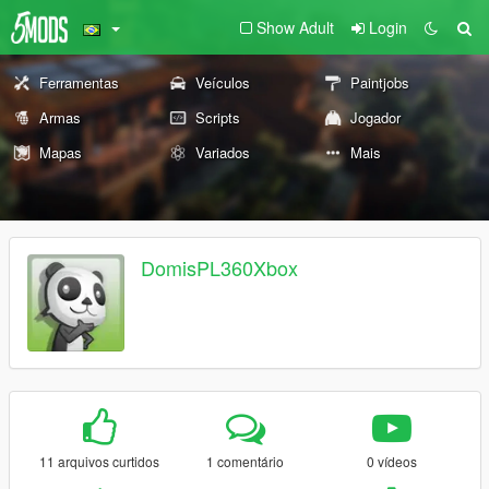
Show Adult
Login
Ferramentas
Veículos
Paintjobs
Armas
Scripts
Jogador
Mapas
Variados
Mais
DomisPL360Xbox
11 arquivos curtidos
1 comentário
0 vídeos