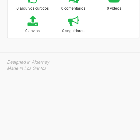
0 arquivos curtidos
0 comentários
0 vídeos
0 envios
0 seguidores
Designed in Alderney
Made in Los Santos