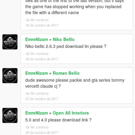
files as one of the first to the last version, but it says
the game has stopped working when you replaced
the file with a different name
Ver contexto
30 de outubro de 2017
EmreNizam
»
Niko Bellic
Niko bellic 2.6.3 ped download lin please ?
Ver contexto
28 de outubro de 2017
EmreNizam
»
Roman Bellic
dude awesome please packie and gta series tommy
vercetti claude cj ?
Ver contexto
27 de outubro de 2017
EmreNizam
»
Open All Interiors
5.0 and 4.0 please download link ?
Ver contexto
25 de outubro de 2017