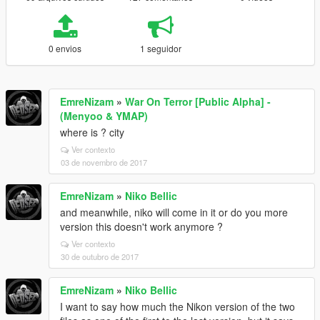
0 envios
1 seguidor
EmreNizam
»
War On Terror [Public Alpha] -
(Menyoo & YMAP)
where is ? city
Ver contexto
03 de novembro de 2017
EmreNizam
»
Niko Bellic
and meanwhile, niko will come in it or do you more
version this doesn't work anymore ?
Ver contexto
30 de outubro de 2017
EmreNizam
»
Niko Bellic
I want to say how much the Nikon version of the two