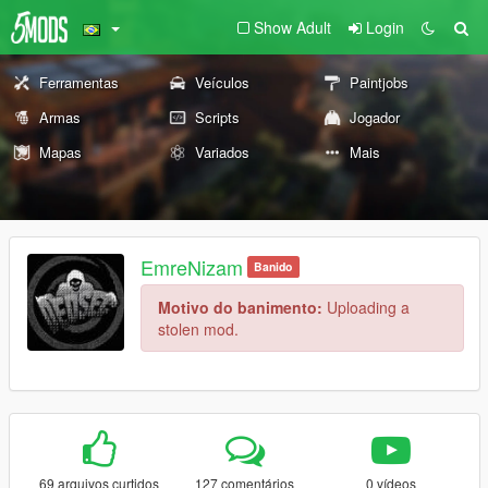
Show Adult
Login
Ferramentas
Veículos
Paintjobs
Armas
Scripts
Jogador
Mapas
Variados
Mais
EmreNizam
Banido
Motivo do banimento:
Uploading a
stolen mod.
69 arquivos curtidos
127 comentários
0 vídeos