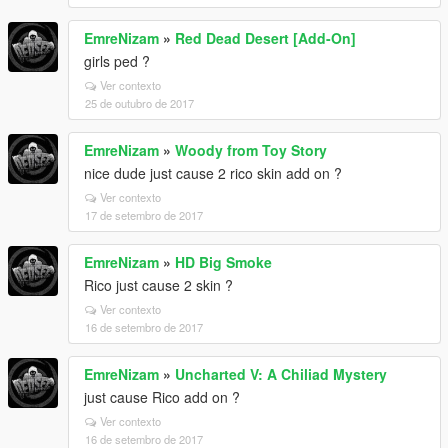
EmreNizam
»
Red Dead Desert [Add-On]
girls ped ?
Ver contexto
25 de outubro de 2017
EmreNizam
»
Woody from Toy Story
nice dude just cause 2 rico skin add on ?
Ver contexto
17 de setembro de 2017
EmreNizam
»
HD Big Smoke
Rico just cause 2 skin ?
Ver contexto
16 de setembro de 2017
EmreNizam
»
Uncharted V: A Chiliad Mystery
just cause Rico add on ?
Ver contexto
16 de setembro de 2017