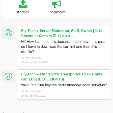
0 envios
0 seguidores
Fly-Tech
»
Server Moderator, Staff, Owner [2018
Chevrolet Camaro ZL1] 2.0.0
HI! How I can use this, because I dont have this car..
do i have to download the car first and then this
skinfile?
Ver contexto
03 de agosto de 2020
Fly-Tech
»
Finnish VW Transporter T6 Customs
car [ELS] [BLUE LIGHTS]
voiko tätä filua käyttää harrastuspohjaiseen serveriin?
Ver contexto
24 de julho de 2020