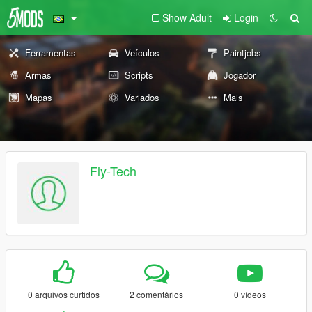
Show Adult
Login
Ferramentas
Veículos
Paintjobs
Armas
Scripts
Jogador
Mapas
Variados
Mais
Fly-Tech
0 arquivos curtidos
2 comentários
0 vídeos