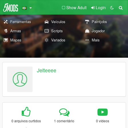
Show Adult
Login
Ferramentas
Veículos
Paintjobs
Armas
Scripts
Jogador
Mapas
Variados
Mais
Jelteeee
0 arquivos curtidos
1 comentário
0 vídeos