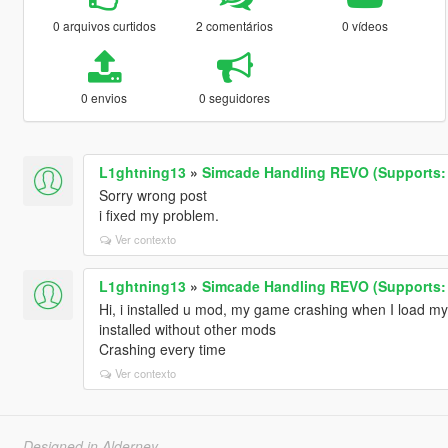
0 arquivos curtidos
2 comentários
0 vídeos
0 envios
0 seguidores
L1ghtning13
»
Simcade Handling REVO (Supports: 
Sorry wrong post
i fixed my problem.
Ver contexto
L1ghtning13
»
Simcade Handling REVO (Supports: 
Hi, i installed u mod, my game crashing when I load m
installed without other mods
Crashing every time
Ver contexto
Designed in Alderney