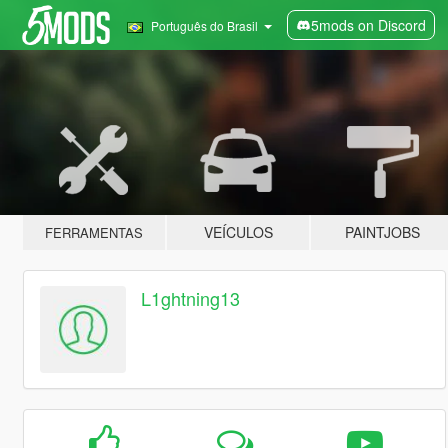
5mods on Discord
Português do Brasil
VEÍCULOS
PAINTJOBS
FERRAMENTAS
L1ghtning13