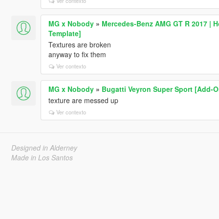
Ver contexto
MG x Nobody
»
Mercedes-Benz AMG GT R 2017 | Hot
Template]
Textures are broken
anyway to fix them
Ver contexto
MG x Nobody
»
Bugatti Veyron Super Sport [Add-O
texture are messed up
Ver contexto
Designed in Alderney
Made in Los Santos