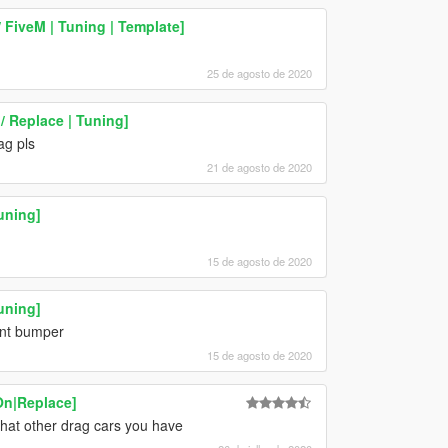
 FiveM | Tuning | Template]
25 de agosto de 2020
/ Replace | Tuning]
ag pls
21 de agosto de 2020
uning]
15 de agosto de 2020
uning]
ont bumper
15 de agosto de 2020
On|Replace]
what other drag cars you have