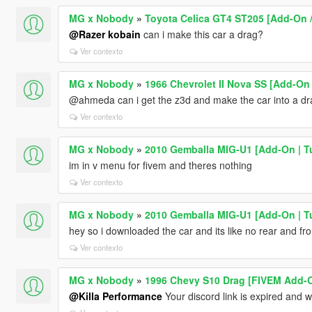
MG x Nobody
»
Toyota Celica GT4 ST205 [Add-On /
@Razer kobain
can i make this car a drag?
Ver contexto
MG x Nobody
»
1966 Chevrolet II Nova SS [Add-On 
@ahmeda can i get the z3d and make the car into a dr
Ver contexto
MG x Nobody
»
2010 Gemballa MIG-U1 [Add-On | T
im in v menu for fivem and theres nothing
Ver contexto
MG x Nobody
»
2010 Gemballa MIG-U1 [Add-On | T
hey so i downloaded the car and its like no rear and fr
Ver contexto
MG x Nobody
»
1996 Chevy S10 Drag [FIVEM Add-
@Killa Performance
Your discord link is expired and 