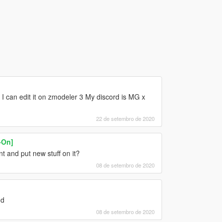
 I can edit it on zmodeler 3 My discord is MG x
22 de setembro de 2020
-On]
nt and put new stuff on it?
08 de setembro de 2020
od
08 de setembro de 2020