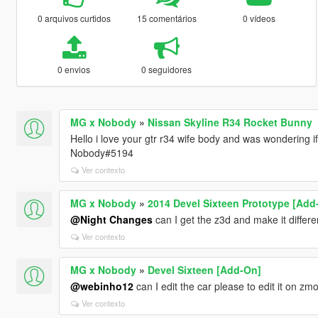
0 arquivos curtidos
15 comentários
0 vídeos
0 envios
0 seguidores
MG x Nobody
»
Nissan Skyline R34 Rocket Bunny
Hello i love your gtr r34 wife body and was wondering if
Nobody#5194
Ver contexto
MG x Nobody
»
2014 Devel Sixteen Prototype [Add
@Night Changes
can I get the z3d and make it differe
Ver contexto
MG x Nobody
»
Devel Sixteen [Add-On]
@webinho12
can I edit the car please to edit it on zm
Ver contexto