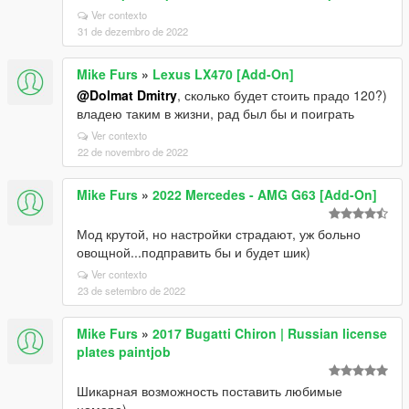
/>
Ver contexto
<fClutchChangeRateScaleDownShift
31 de dezembro de 2022
value="5.400000" />
<fInitialDriveMaxFlatVel value="188,055" />
Mike Furs
»
Lexus LX470 [Add-On]
<fBrakeForce value="2.60000" />
<fBrakeBiasFront value="0.465000" />
@Dolmat Dmitry
, сколько будет стоить прадо 120?)
<fHandBrakeForce value="0.450000" />
владею таким в жизни, рад был бы и поиграть
<fSteeringLock value="40.000000" />
Ver contexto
<fTractionCurveMax value="3.100000" />
22 de novembro de 2022
<fTractionCurveMin value="3.000000" />
<fTractionCurveLateral value="23.000000" />
Mike Furs
»
2022 Mercedes - AMG G63 [Add-On]
<fTractionSpringDeltaMax value="0,150000" />
<fLowSpeedTractionLossMult value="1.000000" />
Мод крутой, но настройки страдают, уж больно
<fCamberStiffnesss value="0.000000"/>
овощной...подправить бы и будет шик)
<fTractionBiasFront value="0.494000"/>
<fTractionLossMult value="0.600000"/>
Ver contexto
23 de setembro de 2022
<fSuspensionForce value="3.100000"/>
<fSuspensionCompDamp value="2.100000"/>
<fSuspensionReboundDamp value="3.300000"/>
Mike Furs
»
2017 Bugatti Chiron | Russian license
<fSuspensionUpperLimit value="0.140000"/>
plates paintjob
<fSuspensionLowerLimit value="-0.160000"/>
<fSuspensionRaise value="-0.050000"/>
Шикарная возможность поставить любимые
<fSuspensionBiasFront value="0.500000"/>