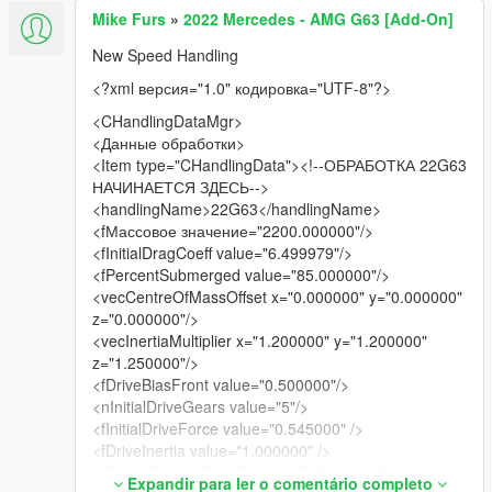
Mike Furs
»
2022 Mercedes - AMG G63 [Add-On]
New Speed Handling
<?xml версия="1.0" кодировка="UTF-8"?>
<CHandlingDataMgr>
<Данные обработки>
<Item type="CHandlingData"><!--ОБРАБОТКА 22G63
НАЧИНАЕТСЯ ЗДЕСЬ-->
<handlingName>22G63</handlingName>
<fМассовое значение="2200.000000"/>
<fInitialDragCoeff value="6.499979"/>
<fPercentSubmerged value="85.000000"/>
<vecCentreOfMassOffset x="0.000000" y="0.000000"
z="0.000000"/>
<vecInertiaMultiplier x="1.200000" y="1.200000"
z="1.250000"/>
<fDriveBiasFront value="0.500000"/>
<nInitialDriveGears value="5"/>
<fInitialDriveForce value="0.545000" />
<fDriveInertia value="1.000000" />
<fClutchChangeRateScaleUpShift value="5.400000"
Expandir para ler o comentário completo