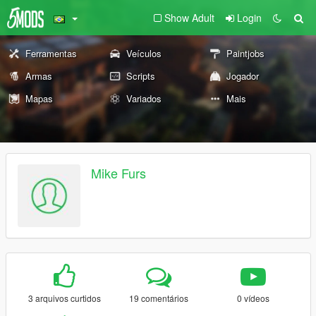
Show Adult
Login
Ferramentas
Veículos
Paintjobs
Armas
Scripts
Jogador
Mapas
Variados
Mais
Mike Furs
3 arquivos curtidos
19 comentários
0 vídeos