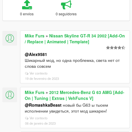
0 envios
0 seguidores
Mike Furs
»
Nissan Skyline GT-R 34 2002 [Add-On
/ Replace | Animated | Template]
@Alex9581
Шикарный мод, но одна проблемка, света нет от
слова совсем
Ver contexto
19 de fevereiro de 2023
Mike Furs
»
2012 Mercedes-Benz G 63 AMG [Add-
On | Tuning | Extras | VehFuncs V]
@RomashkaBeast
новый бы G63 ы тыоем
исполнении увидеться, этот мод шикарен!
Ver contexto
06 de janeiro de 2023