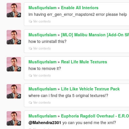
MusfiqurIslam
»
Enable All Interiors
im having err_gen_error_mapstore2 error please help
Ver contexto
MusfiqurIslam
»
[MLO] Malibu Mansion [Add-On SP
how to uninstall this?
Ver contexto
MusfiqurIslam
»
Real Life Mule Textures
how to remove it?
Ver contexto
MusfiqurIslam
»
Life Like Vehicle Textrue Pack
where can i find the gta 5 original textures!?
Ver contexto
MusfiqurIslam
»
Euphoria Ragdoll Overhaul - E.R.O
@Mahendra2301
yo can you send me the xml?