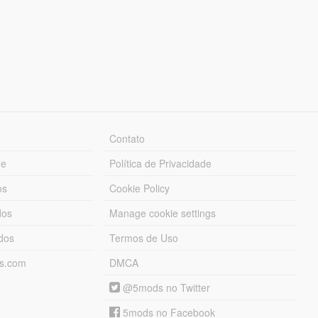
Contato
ue
Política de Privacidade
os
Cookie Policy
dos
Manage cookie settings
ados
Termos de Uso
ds.com
DMCA
@5mods no Twitter
5mods no Facebook