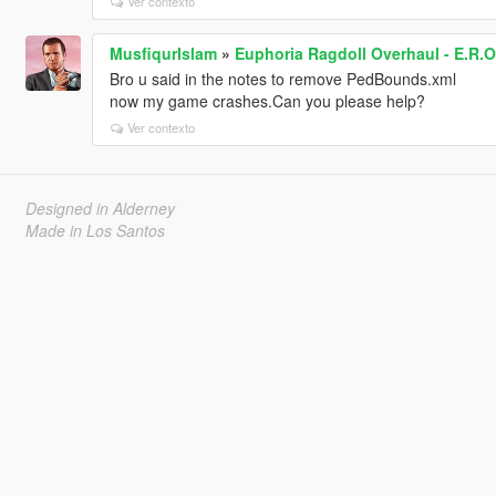
Ver contexto
MusfiqurIslam
»
Euphoria Ragdoll Overhaul - E.R.O
Bro u said in the notes to remove PedBounds.xml
now my game crashes.Can you please help?
Ver contexto
Designed in Alderney
Made in Los Santos