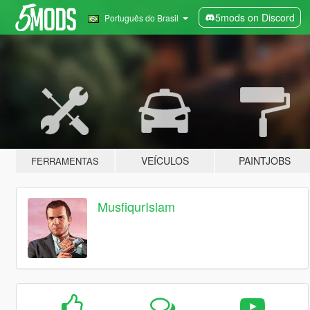
5mods on Discord
Português do Brasil
VEÍCULOS
PAINTJOBS
FERRAMENTAS
MusfiqurIslam