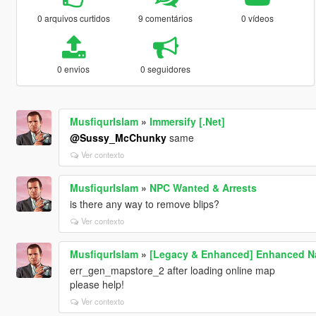
0 arquivos curtidos
9 comentários
0 vídeos
0 envios
0 seguidores
MusfiqurIslam
»
Immersify [.Net]
@Sussy_McChunky
same
Ver contexto
MusfiqurIslam
»
NPC Wanted & Arrests
is there any way to remove blips?
Ver contexto
MusfiqurIslam
»
[Legacy & Enhanced] Enhanced Na
err_gen_mapstore_2 after loading online map
please help!
Ver contexto