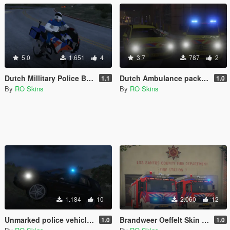
5.0
1.651
4
3.7
787
2
Dutch Millitary Police Bike / Koninklijke Marechausshee Motor [ELS] [REPLACE] [Reflective]
Dutch Ambulance pack - Dutch OvD-G Mercedes Vito - Volvo V70 Transplantiatie team. Skin Pack [ELS] [REPLACE]
1.1
1.0
By
RO Skins
By
RO Skins
1.184
10
2.060
12
Unmarked police vehicle / Nederlandse At Mercedes [ELS] [REPLACE] [Dutch]
Brandweer Oeffelt Skin - [Dutch] Fire Dept. Oeffelt Skin [ELS] [Replace]
1.0
1.0