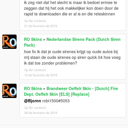
ik zeg niet dat het slecht is maar ik bedoel ermee te
zeggen dat hij het ook makkelijker kon doen door de
rapid te downloaden die er al is en die reteskinnen
Ver contexto
21 de fevereiro de 2019
RO Skins
»
Nederlandse Sirene Pack (Dutch Siren
Pack)
hoe fix ik dat je oude sirenes krijgt op oude autos bij
mij staan de oude sirenes op siren quick 04 hoe voeg
ik dat toe zonder problemen?
Ver contexto
13 de fevereiro de 2019
RO Skins
»
Brandweer Oeffelt Skin - [Dutch] Fire
Dept. Oeffelt Skin [ELS] [Replace]
@Bjornn
robi1500#5053
Ver contexto
08 de fevereiro de 2019