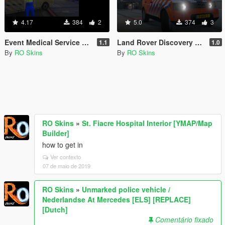
4.17
384
2
5.0
374
3
Event Medical Service Dutch clothes
Land Rover Discovery 4 dutch lifeguard/Reddingsbrigade
1.1
1.0
By
RO Skins
By
RO Skins
RO Skins
»
St. Fiacre Hospital Interior [YMAP/Map
Builder]
how to get in
Ver contexto
07 de maio de 2019
RO Skins
»
Unmarked police vehicle /
Nederlandse At Mercedes [ELS] [REPLACE]
[Dutch]
Comentário fixado