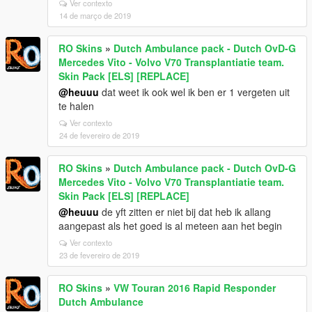
Ver contexto
14 de março de 2019
RO Skins
»
Dutch Ambulance pack - Dutch OvD-G
Mercedes Vito - Volvo V70 Transplantiatie team.
Skin Pack [ELS] [REPLACE]
@heuuu
dat weet ik ook wel ik ben er 1 vergeten uit
te halen
Ver contexto
24 de fevereiro de 2019
RO Skins
»
Dutch Ambulance pack - Dutch OvD-G
Mercedes Vito - Volvo V70 Transplantiatie team.
Skin Pack [ELS] [REPLACE]
@heuuu
de yft zitten er niet bij dat heb ik allang
aangepast als het goed is al meteen aan het begin
Ver contexto
23 de fevereiro de 2019
RO Skins
»
VW Touran 2016 Rapid Responder
Dutch Ambulance