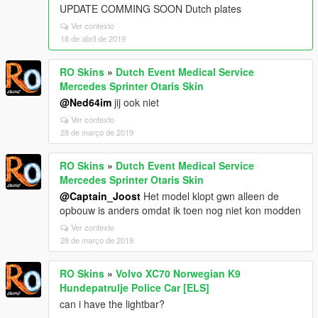
UPDATE COMMING SOON Dutch plates
Ver contexto
18 de abril de 2019
RO Skins
»
Dutch Event Medical Service
Mercedes Sprinter Otaris Skin
@Ned64im
jij ook niet
Ver contexto
28 de março de 2019
RO Skins
»
Dutch Event Medical Service
Mercedes Sprinter Otaris Skin
@Captain_Joost
Het model klopt gwn alleen de
opbouw is anders omdat ik toen nog niet kon modden
Ver contexto
28 de março de 2019
RO Skins
»
Volvo XC70 Norwegian K9
Hundepatrulje Police Car [ELS]
can i have the lightbar?