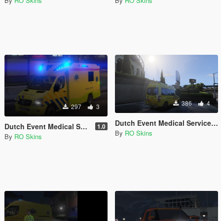
By
RO Skins
By
RO Skins
386
4
297
3
Dutch Event Medical Service Mercedes Sprinter Otaris Skin
Dutch Event Medical Service Tigris Skin
1.0
By
RO Skins
By
RO Skins