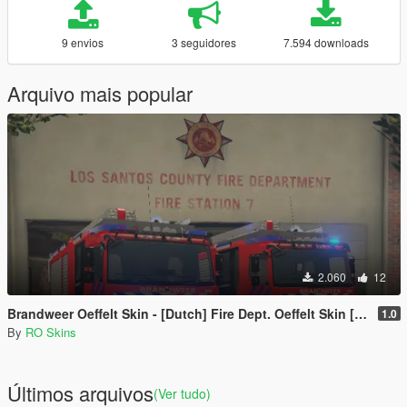
9 envios
3 seguidores
7.594 downloads
Arquivo mais popular
2.060
12
Brandweer Oeffelt Skin - [Dutch] Fire Dept. Oeffelt Skin [ELS] [Replace]
1.0
By
RO Skins
Últimos arquivos
(Ver tudo)