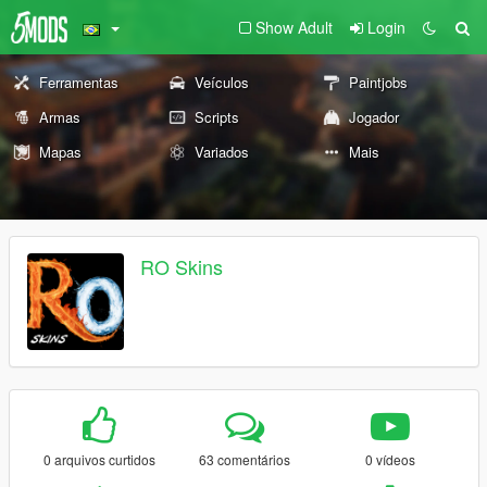
Show Adult
Login
Ferramentas
Veículos
Paintjobs
Armas
Scripts
Jogador
Mapas
Variados
Mais
RO Skins
0 arquivos curtidos
63 comentários
0 vídeos