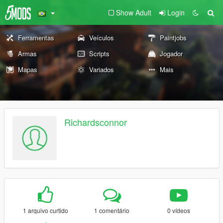
Show Adult
Login
Ferramentas
Veículos
Paintjobs
Armas
Scripts
Jogador
Mapas
Variados
Mais
Richardsconnor
1 arquivo curtido
1 comentário
0 vídeos