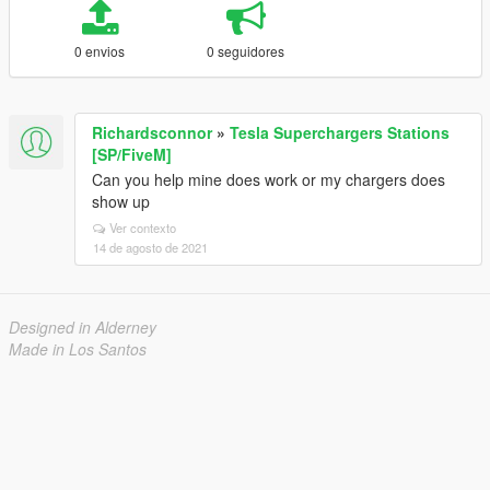
0 envios
0 seguidores
Richardsconnor
»
Tesla Superchargers Stations
[SP/FiveM]
Can you help mine does work or my chargers does
show up
Ver contexto
14 de agosto de 2021
Designed in Alderney
Made in Los Santos