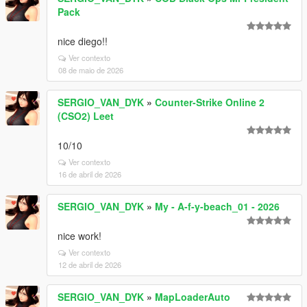
Pack
nice diego!!
Ver contexto
08 de maio de 2026
SERGIO_VAN_DYK
»
Counter-Strike Online 2
(CSO2) Leet
10/10
Ver contexto
16 de abril de 2026
SERGIO_VAN_DYK
»
My - A-f-y-beach_01 - 2026
nice work!
Ver contexto
12 de abril de 2026
SERGIO_VAN_DYK
»
MapLoaderAuto