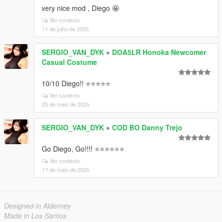
very nice mod , Diego 🤩
Ver contexto
11 de julho de 2025
SERGIO_VAN_DYK
»
DOA5LR Honoka Newcomer
Casual Costume
10/10 Diego!! ⭐⭐⭐⭐⭐
Ver contexto
25 de maio de 2025
SERGIO_VAN_DYK
»
COD BO Danny Trejo
Go Diego, Go!!!! ⭐⭐⭐⭐⭐⭐
Ver contexto
17 de maio de 2025
Designed in Alderney
Made in Los Santos