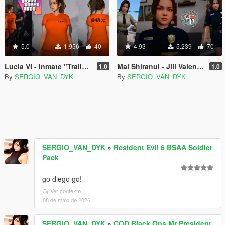
5.0
1.956
40
4.93
5.239
70
Lucia VI - Inmate "Trailer 1" (GTA 6) [Add-On Ped | Replace]
Mai Shiranui - Jill Valentine - Police Officer - Sheriff [Replace]
1.0
1.0
By
SERGIO_VAN_DYK
By
SERGIO_VAN_DYK
SERGIO_VAN_DYK
»
Resident Evil 6 BSAA Soldier
Pack
go diego go!
Ver contexto
08 de maio de 2026
SERGIO_VAN_DYK
»
COD Black Ops Mr President