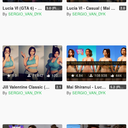
Lucia VI (GTA 6) - Mai Shiranui [Add-On Ped | Replace]
Lucia VI - Casual ( Mai Shiranui - Jill Valentine ) [Add-On Ped | Replace]
3.0 (Final)
2.0
By
SERGIO_VAN_DYK
By
SERGIO_VAN_DYK
5.0
11.842
120
4.84
108.938
444
Jill Valentine Classic (Mai Shiranui) [Add-On Ped | Replace] KoF SNK - Resident Evil 3: Nemesis
Mai Shiranui - Lucia VI - Jill Valentine | Nude/Thicc [Add-On Ped | Replace] Resident Evil - DOA
2.1
5.2 (Final)
By
SERGIO_VAN_DYK
By
SERGIO_VAN_DYK