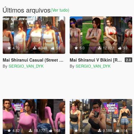
Últimos arquivos
(Ver tudo)
4.73
4.348
55
5.0
12.022
93
Mai Shiranui Casual (Street Fighter 6) [Add-On Ped | Replace]
Mai Shiranui V Bikini [Replace |Add-On Ped]
2.0
By
SERGIO_VAN_DYK
By
SERGIO_VAN_DYK
4.82
18.177
168
5.0
9.588
114