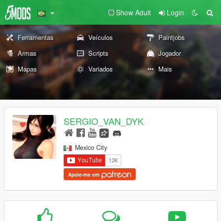
Show Adult
Login
Ferramentas
Veículos
Paintjobs
Armas
Scripts
Jogador
Mapas
Variados
Mais
SERGIO_VAN_DYK
Mexico City
Apoie-me em