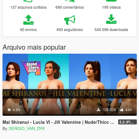
137 arquivos curtidos
690 comentários
195 vídeos
60 envios
493 seguidores
545.596 downloads
Arquivo mais popular
4.84
108.938
444
Mai Shiranui - Lucia VI - Jill Valentine | Nude/Thicc [Add-On Ped | Replace] Resident Evil - DOA
5.2 (Final)
By
SERGIO_VAN_DYK