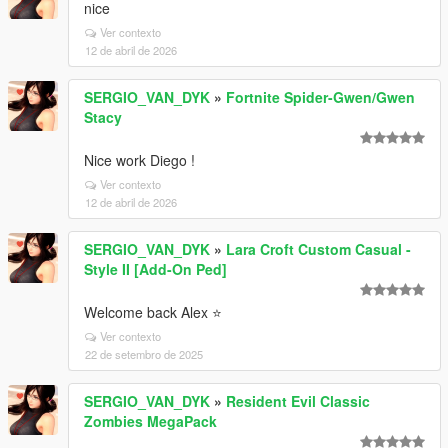
nice
Ver contexto
12 de abril de 2026
SERGIO_VAN_DYK
»
Fortnite Spider-Gwen/Gwen
Stacy
Nice work Diego !
Ver contexto
12 de abril de 2026
SERGIO_VAN_DYK
»
Lara Croft Custom Casual -
Style II [Add-On Ped]
Welcome back Alex ⭐
Ver contexto
22 de setembro de 2025
SERGIO_VAN_DYK
»
Resident Evil Classic
Zombies MegaPack