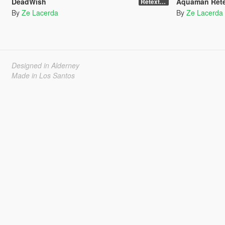
DeadWish
Aquaman Rete
Retexture
By
Ze Lacerda
By
Ze Lacerda
Designed in Alderney
Made in Los Santos