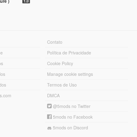
ure )
1.0
Contato
ue
Política de Privacidade
os
Cookie Policy
dos
Manage cookie settings
ados
Termos de Uso
ds.com
DMCA
@5mods no Twitter
5mods no Facebook
5mods on Discord