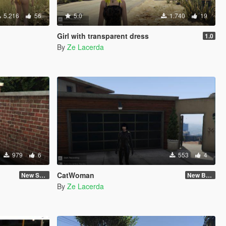
5.216
56
5.0
1.740
19
Girl with transparent dress
1.0
By
Ze Lacerda
979
6
553
4
CatWoman
New Skin
New Body and Skin
By
Ze Lacerda