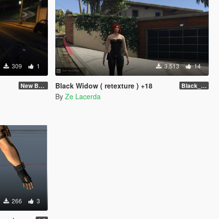
309
1
3.513
14
Black Widow ( retexture ) +18
New Body
Black_Widow ( Retexture ) Attention +18
By
Ze Lacerda
266
3