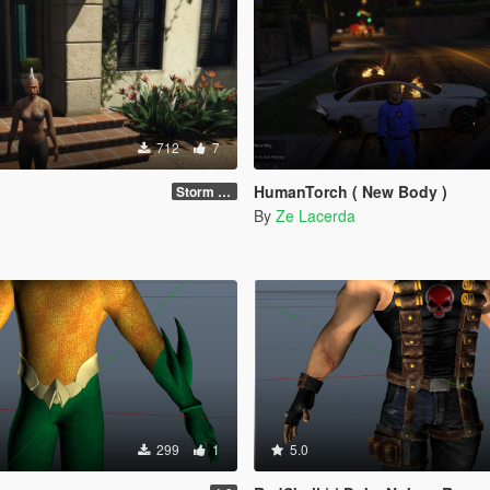
712
7
HumanTorch ( New Body )
Storm new body
By
Ze Lacerda
299
1
5.0