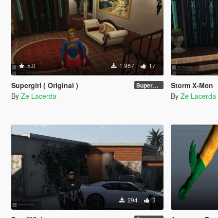
5.0
1.967
17
Supergirl ( Original )
Storm X-Men
Supergirl Original suit
By
Ze Lacerda
By
Ze Lacerda
294
3