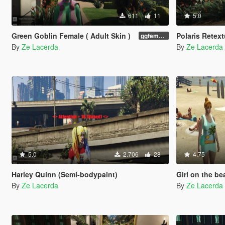
611
11
5.0
Green Goblin Female ( Adult Skin )
Polaris Retext
ggfemale01
By
Ze Lacerda
By
Ze Lacerda
5.0
2.706
28
4.75
Harley Quinn (Semi-bodypaint)
Girl on the b
By
Ze Lacerda
By
Ze Lacerda