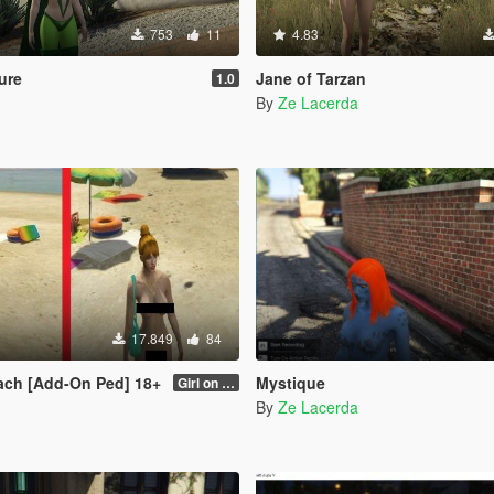
753
11
4.83
ure
Jane of Tarzan
1.0
By
Ze Lacerda
17.849
84
each [Add-On Ped] 18+
Mystique
Girl on beach 2
By
Ze Lacerda