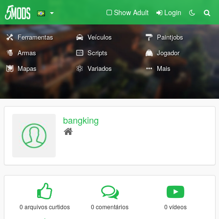
Show Adult
Login
Ferramentas
Veículos
Paintjobs
Armas
Scripts
Jogador
Mapas
Variados
Mais
bangking
0 arquivos curtidos
0 comentários
0 vídeos