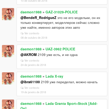
10 de outubro de 2018
daemon1988
»
GAZ-31029-POLICE
@BendeR_RodrigueZ
это не его модельки, он их
только конвертирует, моделлеров сейчас сложно
уже найти, именно авторов этих авто
Ver contexto
08 de outubro de 2018
daemon1988
»
UAZ-3962 POLICE
@AKROM
2109 уже есть, и не одна
Ver contexto
24 de janeiro de 2018
daemon1988
»
Lada X-ray
@ibra61100
2109 уже переделал, можно качать
Ver contexto
19 de janeiro de 2018
daemon1988
»
Lada Granta Sport+Stock [Add-
On]