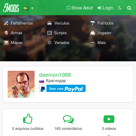
Show Adult
Login
Ferramentas
Veículos
Paintjobs
Armas
Scripts
Jogador
Mapas
Variados
Mais
daemon1988
Краснодар
Doar com
0 arquivos curtidos
160 comentários
0 vídeos