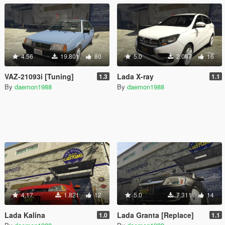
4.56
19.801
80
5.0
2.097
16
VAZ-21093i [Tuning]
Lada X-ray
1.3
1.1
By
daemon1988
By
daemon1988
4.17
1.821
12
5.0
7.311
14
Lada Kalina
Lada Granta [Replace]
1.0
1.1