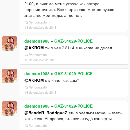
2109, и видимо меня указал как автора
первоисточника. Все я признаю, мне же лучше
знать где мои моды, а где нет.
Ver contexto
18 de outubro de 2018
daemon1988
»
GAZ-31029-POLICE
@AKROM
ты о чем? 2114 я никогда не делал
Ver contexto
18 de outubro de 2018
daemon1988
»
GAZ-31029-POLICE
@AKROM
отлично, как сам?
Ver contexto
16 de outubro de 2018
daemon1988
»
GAZ-31029-POLICE
@BendeR_RodrigueZ
эти модельки можешь взять
хоть с сан Андреаса, это все оттуда конверты
Ver contexto