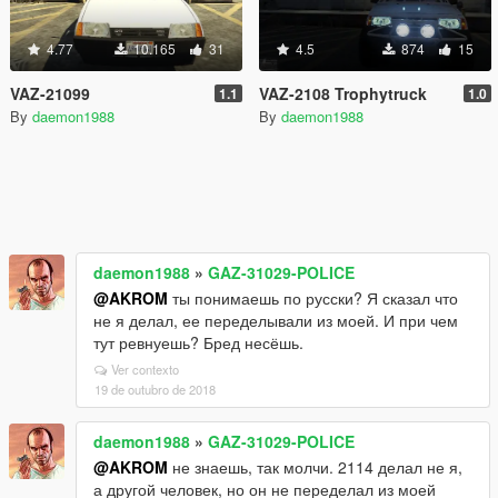
4.77
10.165
31
4.5
874
15
VAZ-21099
VAZ-2108 Trophytruck
1.1
1.0
By
daemon1988
By
daemon1988
daemon1988
»
GAZ-31029-POLICE
@AKROM
ты понимаешь по русски? Я сказал что
не я делал, ее переделывали из моей. И при чем
тут ревнуешь? Бред несёшь.
Ver contexto
19 de outubro de 2018
daemon1988
»
GAZ-31029-POLICE
@AKROM
не знаешь, так молчи. 2114 делал не я,
а другой человек, но он не переделал из моей