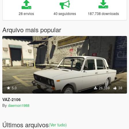
28 envios
40 seguidores
187.738 downloads
Arquivo mais popular
5.0
26.389
38
VAZ-2106
By
daemon1988
Últimos arquivos
(Ver tudo)