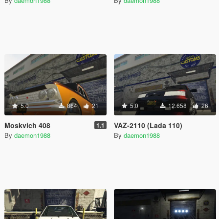
By
daemon1988
By
daemon1988
5.0
864
21
5.0
12.658
26
Moskvich 408
VAZ-2110 (Lada 110)
1.1
By
daemon1988
By
daemon1988