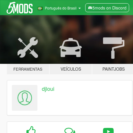
5mods on Discord
Português do Brasil
VEÍCULOS
PAINTJOBS
FERRAMENTAS
djloui