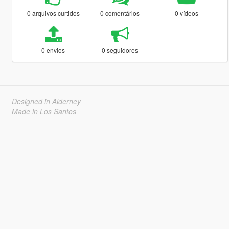
0 arquivos curtidos
0 comentários
0 vídeos
0 envios
0 seguidores
Designed in Alderney
Made in Los Santos