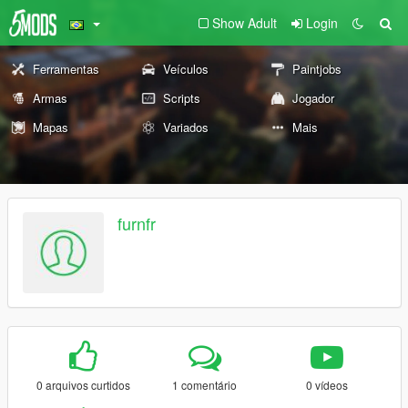
Show Adult
Login
Ferramentas
Veículos
Paintjobs
Armas
Scripts
Jogador
Mapas
Variados
Mais
furnfr
0 arquivos curtidos
1 comentário
0 vídeos