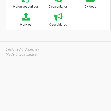
0 arquivos curtidos
0 comentários
0 vídeos
0 envios
0 seguidores
Designed in Alderney
Made in Los Santos