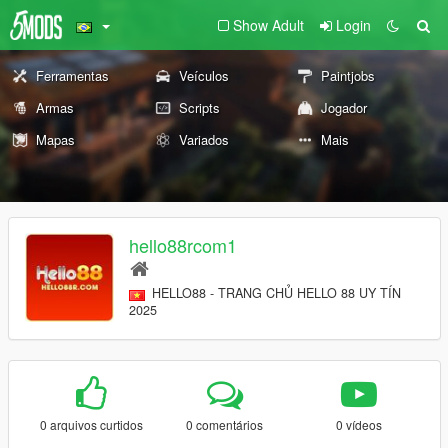
Show Adult
Login
Ferramentas
Veículos
Paintjobs
Armas
Scripts
Jogador
Mapas
Variados
Mais
hello88rcom1
HELLO88 - TRANG CHỦ HELLO 88 UY TÍN
2025
0 arquivos curtidos
0 comentários
0 vídeos