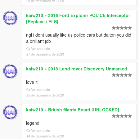
28 de dezembro de 2020
kaiw210
»
2016 Ford Explorer POLICE Interceptor
[Replace / ELS]
ngl i dont usually like us police cars but dalton you did
a brilliant job
Ver contexto
27 de dezembro de 2020
kaiw210
»
2018 Land rover Discovery Unmarked
love it
Ver contexto
25 de dezembro de 2020
kaiw210
»
British Matrix Board [UNLOCKED]
legend
Ver contexto
14 de dezembro de 2020