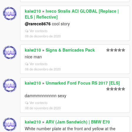
kaiw210
»
Iveco Stralis ACI GLOBAL [Replace |
ELS | Reflective]
@rarece8676
cool story
Ver contexto
08 de dezembro de 2020
kaiw210
»
Signs & Barricades Pack
nice man
Ver contexto
06 de dezembro de 2020
kaiw210
»
Unmarked Ford Focus RS 2017 [ELS]
dammmnnnnnnn sexy
Ver contexto
08 de novembro de 2020
kaiw210
»
ARV (Jam Sandwich) | BMW E70
White number plate at the front and yellow at the