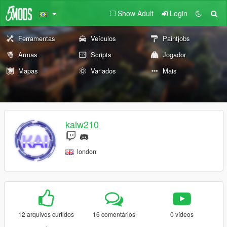
Show Adult
Login
Ferramentas
Veículos
Paintjobs
Armas
Scripts
Jogador
Mapas
Variados
Mais
kaiw210
london
12 arquivos curtidos
16 comentários
0 vídeos