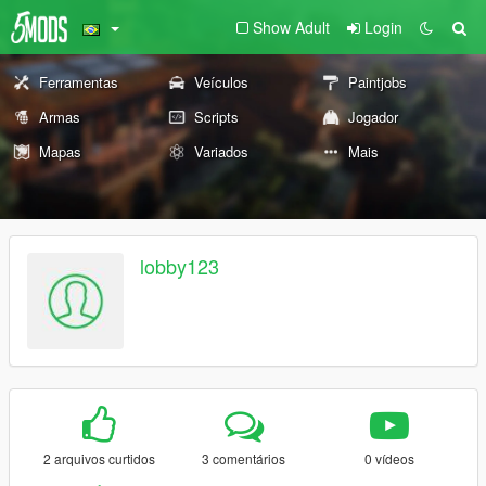
Show Adult
Login
Ferramentas
Veículos
Paintjobs
Armas
Scripts
Jogador
Mapas
Variados
Mais
lobby123
2 arquivos curtidos
3 comentários
0 vídeos