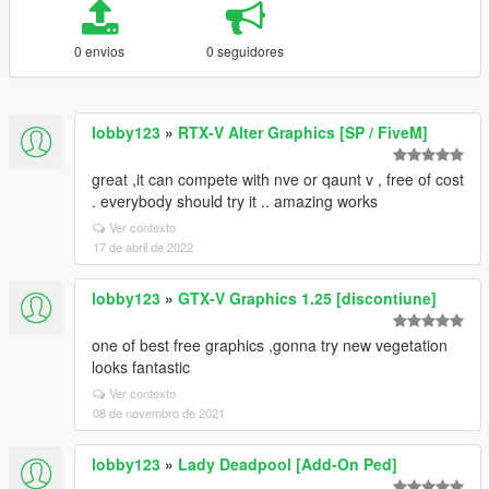
0 envios
0 seguidores
lobby123
»
RTX-V Alter Graphics [SP / FiveM]
great ,it can compete with nve or qaunt v , free of cost
. everybody should try it .. amazing works
Ver contexto
17 de abril de 2022
lobby123
»
GTX-V Graphics 1.25 [discontiune]
one of best free graphics ,gonna try new vegetation
looks fantastic
Ver contexto
08 de novembro de 2021
lobby123
»
Lady Deadpool [Add-On Ped]