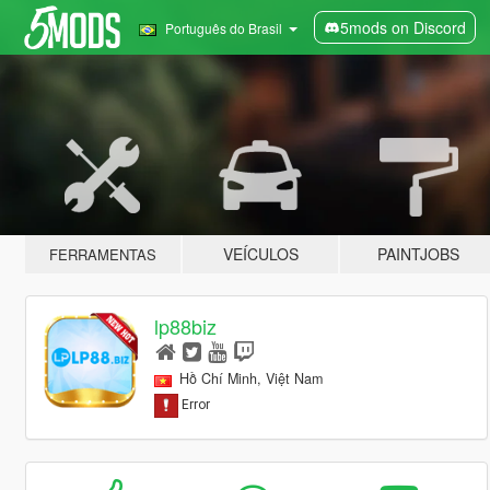
5mods on Discord
Português do Brasil
VEÍCULOS
PAINTJOBS
FERRAMENTAS
lp88biz
Hồ Chí Minh, Việt Nam