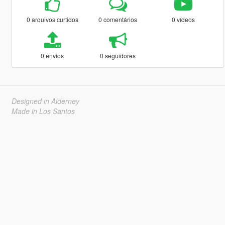
0 arquivos curtidos
0 comentários
0 vídeos
0 envios
0 seguidores
Designed in Alderney
Made in Los Santos