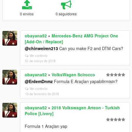
0 envios
0 seguidores
obayana52
»
Mercedes-Benz AMG Project One
[Add-On / Replace]
@chinweiren213
Can you make F2 and DTM Cars?
Ver contexto
01 de março de 2018
obayana52
»
VolksWagen Scirocco
@ErdemDnmz
Formula E Araçları yapabilirmisin?
Ver contexto
13 de fevereiro de 2018
obayana52
»
2018 Volkswagen Arteon - Turkish
Police [Livery]
Formula 1 Araçları yap