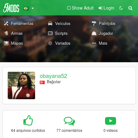
Show Adult
Login
Ferramentas
Veículos
Paintjobs
Armas
Scripts
Jogador
Mapas
Variados
Mais
obayana52
Bağcılar
64 arquivos curtidos
77 comentários
0 vídeos