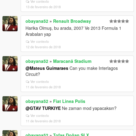
Ver contexto
13 de fevereiro de 2018
obayana52
»
Renault Broadway
Harika Olmuş, bu arada, 2007 Ve 2013 Formula 1
Arabaları yap
Ver contexto
12 de fevereiro de 2018
obayana52
»
Maracanã Stadium
@Mateus Guimaraes
Can you make Interlagos
Circuit?
Ver contexto
11 de fevereiro de 2018
obayana52
»
Fiat Linea Polis
@GTAV TURKIYE
Ne zaman mod yapacaksın?
Ver contexto
11 de fevereiro de 2018
obayana52
»
Tofaş Doğan SLX