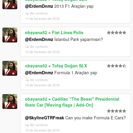
@ErdemDnmz
2013 F1 Araçları yap
Ver contexto
11 de fevereiro de 2018
obayana52
»
Fiat Linea Polis
@ErdemDnmz
İstanbul Park yaparmısın?
Ver contexto
10 de fevereiro de 2018
obayana52
»
Tofaş Doğan SLX
@ErdemDnmz
Formula 1 Araçları yap
Ver contexto
10 de fevereiro de 2018
obayana52
»
Cadillac "The Beast" Presidential
State Car [Waving flags | Add-On]
@SkylineGTRFreak
Can you make Formula E Cars?
Ver contexto
10 de fevereiro de 2018