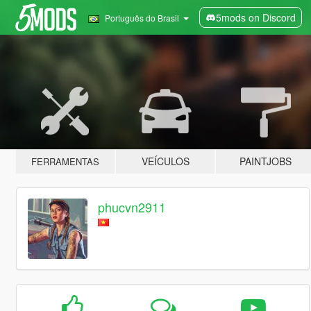
5mods on Discord
Português do Brasil
VEÍCULOS
PAINTJOBS
FERRAMENTAS
phucvn2911