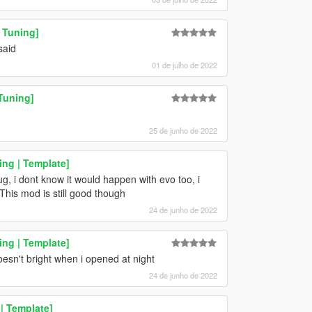
 Tuning]
said
01 de julho de 2022
Tuning]
25 de junho de 2022
ng | Template]
ug, i dont know it would happen with evo too, i
This mod is still good though
24 de junho de 2022
ng | Template]
oesn't bright when i opened at night
24 de junho de 2022
| Template]