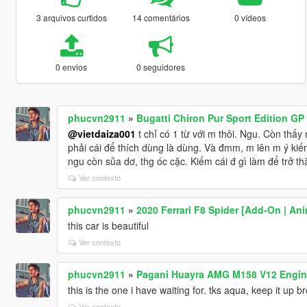
3 arquivos curtidos
14 comentários
0 vídeos
0 envios
0 seguidores
phucvn2911
»
Bugatti Chiron Pur Sport Edition GP
@vietdaiza001
t chỉ có 1 từ với m thôi. Ngu. Còn thấy
phải cái để thích dùng là dùng. Và đmm, m lên m ý kiế
ngu còn sủa dơ, thg óc cặc. Kiếm cái đ gì làm để trở th
Ver contexto
phucvn2911
»
2020 Ferrari F8 Spider [Add-On | An
this car is beautiful
Ver contexto
phucvn2911
»
Pagani Huayra AMG M158 V12 Engine
this is the one i have waiting for. tks aqua, keep it up br
Ver contexto