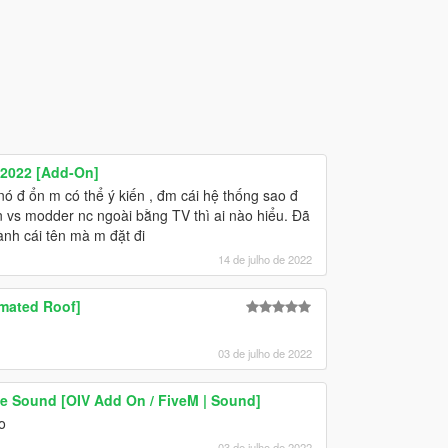
 2022 [Add-On]
 nó đ ổn m có thể ý kiến , đm cái hệ thống sao đ
n vs modder nc ngoài bằng TV thì ai nào hiểu. Đã
ành cái tên mà m đặt đi
14 de julho de 2022
imated Roof]
03 de julho de 2022
 Sound [OIV Add On / FiveM | Sound]
o
03 de julho de 2022