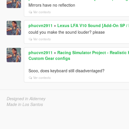
Mirrors have no reflection
Ver contexto
phucvn2911
»
Lexus LFA V10 Sound [Add-On SP / 
could you make the sound louder? please
Ver contexto
phucvn2911
»
Racing Simulator Project - Realisti
Custom Gear configs
Sooo, does keyboard still disadventaged?
Ver contexto
Designed in Alderney
Made in Los Santos