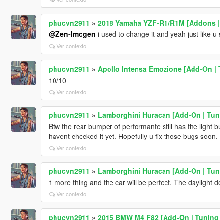
phucvn2911
»
2018 Yamaha YZF-R1/R1M [Addons |
@Zen-Imogen
i used to change it and yeah just like u 
Ver contexto
phucvn2911
»
Apollo Intensa Emozione [Add-On | 
10/10
Ver contexto
phucvn2911
»
Lamborghini Huracan [Add-On | Tuni
Btw the rear bumper of performante still has the light b
havent checked it yet. Hopefully u fix those bugs soon. 
Ver contexto
phucvn2911
»
Lamborghini Huracan [Add-On | Tuni
1 more thing and the car will be perfect. The daylight d
Ver contexto
phucvn2911
»
2015 BMW M4 F82 [Add-On | Tuning 