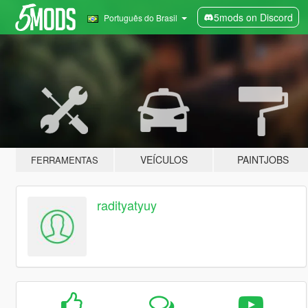
5mods on Discord
Português do Brasil
VEÍCULOS
PAINTJOBS
FERRAMENTAS
radityatyuy