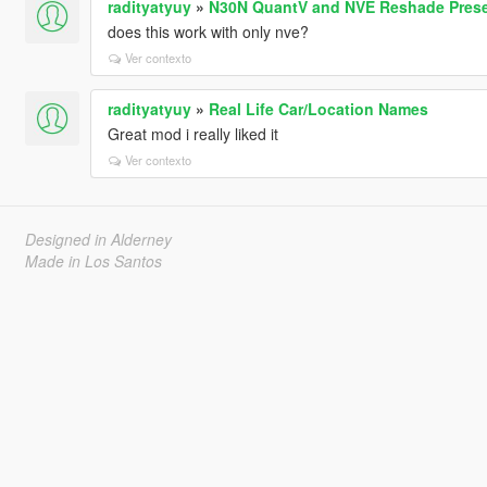
radityatyuy
»
N30N QuantV and NVE Reshade Preset
does this work with only nve?
Ver contexto
radityatyuy
»
Real Life Car/Location Names
Great mod i really liked it
Ver contexto
Designed in Alderney
Made in Los Santos