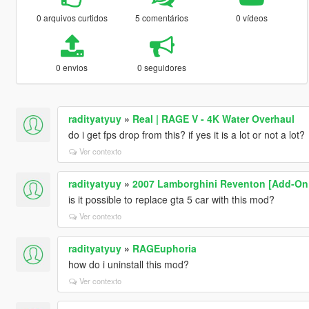
0 arquivos curtidos
5 comentários
0 vídeos
0 envios
0 seguidores
radityatyuy
»
Real | RAGE V - 4K Water Overhaul
do i get fps drop from this? if yes it is a lot or not a lot?
Ver contexto
radityatyuy
»
2007 Lamborghini Reventon [Add-On |
is it possible to replace gta 5 car with this mod?
Ver contexto
radityatyuy
»
RAGEuphoria
how do i uninstall this mod?
Ver contexto