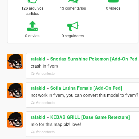
126 arquivos
13 comentários
0 vídeos
curtidos
0 envios
0 seguidores
rafakid
»
Snorlax Sunshine Pokemon [Add-On Ped /
crash in fivem
Ver contexto
rafakid
»
Sofia Latina Female [Add-On Ped]
not work in fivem, you can convert this model to fivem? 
Ver contexto
rafakid
»
KEBAB GRILL [Base Game Retexture]
mlo for this map plz! love!
Ver contexto