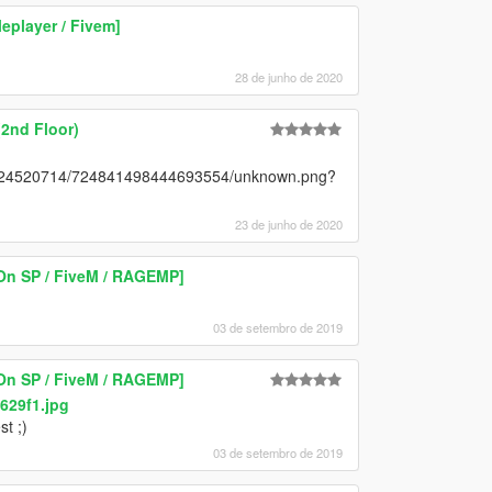
eplayer / Fivem]
28 de junho de 2020
(2nd Floor)
88824520714/724841498444693554/unknown.png?
23 de junho de 2020
n SP / FiveM / RAGEMP]
03 de setembro de 2019
n SP / FiveM / RAGEMP]
629f1.jpg
t ;)
03 de setembro de 2019