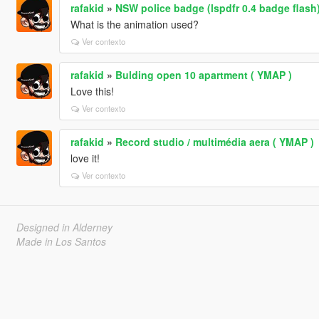
rafakid
»
NSW police badge (lspdfr 0.4 badge flash
What is the animation used?
Ver contexto
rafakid
»
Bulding open 10 apartment ( YMAP )
Love this!
Ver contexto
rafakid
»
Record studio / multimédia aera ( YMAP )
love it!
Ver contexto
Designed in Alderney
Made in Los Santos