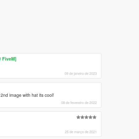
 FiveM]
09 de janeiro de 2023
2nd image with hat its cool!
08 de fevereiro de 2022
25 de março de 2021