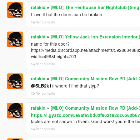
rafakid
»
[MLO] The Henhouse Bar Nightclub [Singl
I love it but the doors can be broken
Ver contexto
rafakid
»
[MLO] Yellow Jack Inn Extension Interior 
name for this door?
https://media.discordapp.net/attachments/5928604
width=498&height=703
Ver contexto
rafakid
»
[MLO] Community Mission Row PD [Add-O
@SLB2k11
where I find that ytyp?
Ver contexto
rafakid
»
[MLO] Community Mission Row PD [Add-O
https://i.gyazo.com/5e9af63bd02f862192dc6580b67
tables are not shown in fivem. Good work! youre the bes
Ver contexto