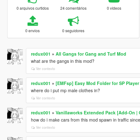
0 arquivos curtidos
24 comentários
0 vídeos
0 envios
0 seguidores
redux001
»
All Gangs for Gang and Turf Mod
what are the gangs in this mod?
Ver contexto
redux001
»
[EMFsp] Easy Mod Folder for SP Playe
where do i put mp male clothes in?
Ver contexto
redux001
»
Vanillaworks Extended Pack [Add-On | OI
how do i make cars from this mod spawn in traffic since 
Ver contexto