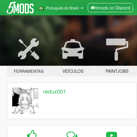
5mods on Discord
Português do Brasil
VEÍCULOS
PAINTJOBS
FERRAMENTAS
redux001