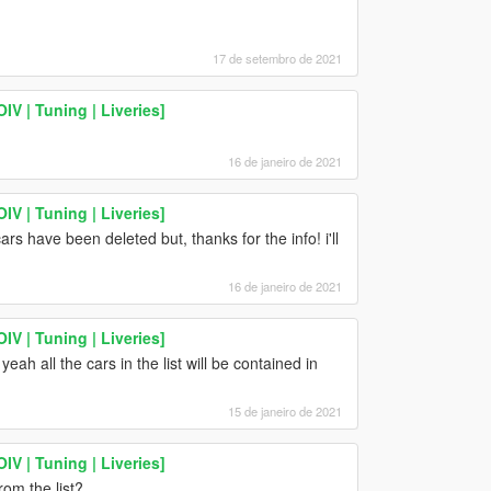
17 de setembro de 2021
V | Tuning | Liveries]
16 de janeiro de 2021
V | Tuning | Liveries]
s have been deleted but, thanks for the info! i'll
16 de janeiro de 2021
V | Tuning | Liveries]
eah all the cars in the list will be contained in
15 de janeiro de 2021
V | Tuning | Liveries]
rom the list?