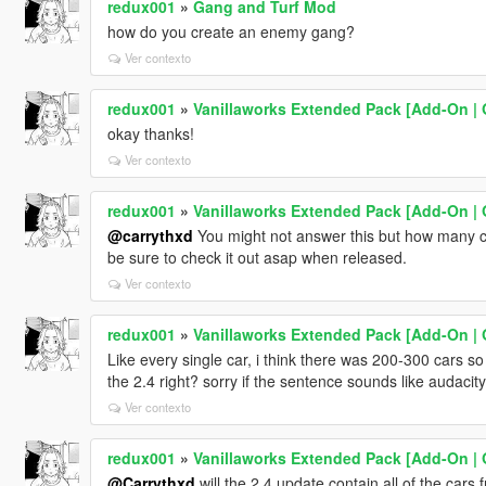
redux001
»
Gang and Turf Mod
how do you create an enemy gang?
Ver contexto
redux001
»
Vanillaworks Extended Pack [Add-On | OI
okay thanks!
Ver contexto
redux001
»
Vanillaworks Extended Pack [Add-On | OI
@carrythxd
You might not answer this but how many car
be sure to check it out asap when released.
Ver contexto
redux001
»
Vanillaworks Extended Pack [Add-On | OI
Like every single car, i think there was 200-300 cars so y
the 2.4 right? sorry if the sentence sounds like audacity
Ver contexto
redux001
»
Vanillaworks Extended Pack [Add-On | OI
@Carrythxd
will the 2.4 update contain all of the cars f