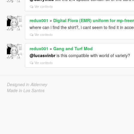
Ver contexto
redux001
»
Digital Flora (EMR) uniform for mp-fre
where can i find the shirt?, i cant seem to find it in acc
Ver contexto
redux001
»
Gang and Turf Mod
@lucasvinbr
is this compatible with world of variety?
Ver contexto
Designed in Alderney
Made in Los Santos