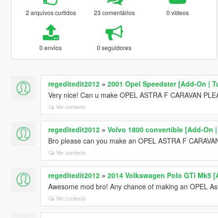
2 arquivos curtidos
23 comentários
0 vídeos
0 envios
0 seguidores
regeditedit2012
»
2001 Opel Speedster [Add-On | T
Very nice! Can u make OPEL ASTRA F CARAVAN PL
Ver contexto
regeditedit2012
»
Volvo 1800 convertible [Add-On |
Bro please can you make an OPEL ASTRA F CARAVA
Ver contexto
regeditedit2012
»
2014 Volkswagen Polo GTi Mk5 [
Awesome mod bro! Any chance of making an OPEL As
Ver contexto