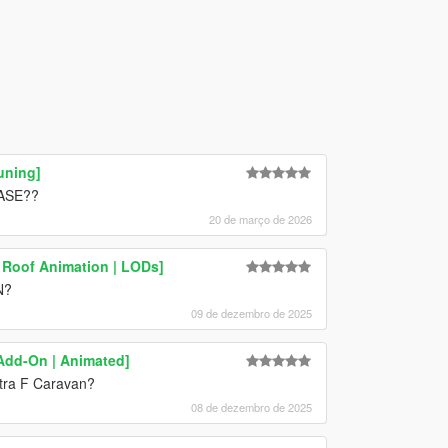
uning]
EASE??
20 de março de 2026
 Roof Animation | LODs]
N?
09 de dezembro de 2025
Add-On | Animated]
tra F Caravan?
08 de dezembro de 2025