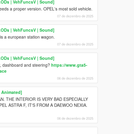
LODs | VehFuncsV | Sound]
needs a proper version. OPEL's most sold vehicle.
07 de dezembro de 2025
LODs | VehFuncsV | Sound]
 is a european station wagon.
07 de dezembro de 2025
LODs | VehFuncsV | Sound]
ior, dashboard and steering?
https://www.gta5-
ace
06 de dezembro de 2025
| Animated]
VAN. THE INTERIOR IS VERY BAD ESPECIALLY
EL ASTRA F, IT'S FROM A DAEWOO NEXIA.
06 de dezembro de 2025