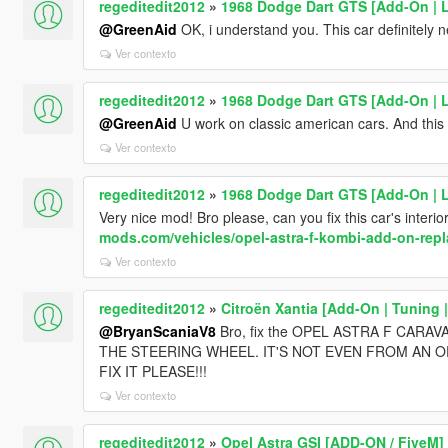
regeditedit2012
»
1968 Dodge Dart GTS [Add-On | 
@GreenAid
OK, i understand you. This car definitely 
Ver contexto
regeditedit2012
»
1968 Dodge Dart GTS [Add-On | 
@GreenAid
U work on classic american cars. And this
Ver contexto
regeditedit2012
»
1968 Dodge Dart GTS [Add-On | 
Very nice mod! Bro please, can you fix this car's inter
mods.com/vehicles/opel-astra-f-kombi-add-on-repl
Ver contexto
regeditedit2012
»
Citroën Xantia [Add-On | Tuning 
@BryanScaniaV8
Bro, fix the OPEL ASTRA F CARA
THE STEERING WHEEL. IT'S NOT EVEN FROM AN OP
FIX IT PLEASE!!!
Ver contexto
regeditedit2012
»
Opel Astra GSI [ADD-ON / FiveM]