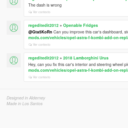
The dash is wrong
Ver contexto
regeditedit2012
»
Openable Fridges
@Gta5KoRn
Can you improve this car's dashboard, s
mods.com/vehicles/opel-astra-f-kombi-add-on-repl
Ver contexto
regeditedit2012
»
2018 Lamborghini Urus
Hey, can you fix this car's interior and steering wheel 
mods.com/vehicles/opel-astra-f-kombi-add-on-repl
Ver contexto
Designed in Alderney
Made in Los Santos