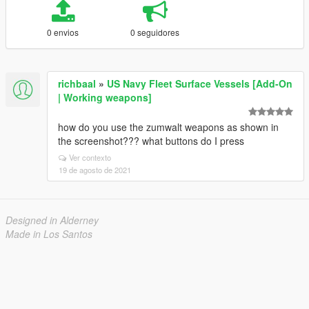
0 envios
0 seguidores
richbaal
»
US Navy Fleet Surface Vessels [Add-On
| Working weapons]
how do you use the zumwalt weapons as shown in
the screenshot??? what buttons do I press
Ver contexto
19 de agosto de 2021
Designed in Alderney
Made in Los Santos