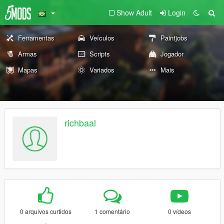
Show Adult
Login
Ferramentas
Veículos
Paintjobs
Armas
Scripts
Jogador
Mapas
Variados
Mais
richbaal
0 arquivos curtidos
1 comentário
0 vídeos