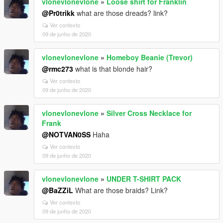
vlonevlonevlone
»
Loose shirt for Franklin
@Pr0trikk
what are those dreads? link?
Ver contexto
09 de junho de 2020
vlonevlonevlone
»
Homeboy Beanie (Trevor)
@rmc273
what is that blonde hair?
Ver contexto
09 de junho de 2020
vlonevlonevlone
»
Silver Cross Necklace for
Frank
@NOTVAN0SS
Haha
Ver contexto
09 de junho de 2020
vlonevlonevlone
»
UNDER T-SHIRT PACK
@BaZZiL
What are those braids? Link?
Ver contexto
09 de junho de 2020