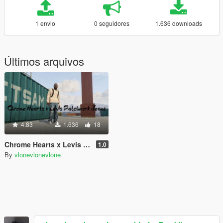
1 envio
0 seguidores
1.636 downloads
Últimos arquivos
4.83
1.636
18
Chrome Hearts x Levis Patchwork Jeans
1.0
By
vlonevlonevlone