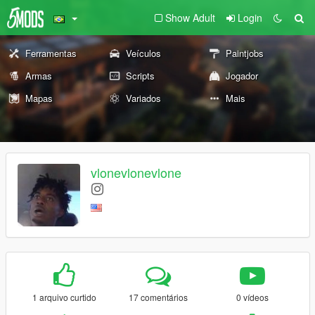
Show Adult
Login
Ferramentas
Veículos
Paintjobs
Armas
Scripts
Jogador
Mapas
Variados
Mais
vlonevlonevlone
1 arquivo curtido
17 comentários
0 vídeos