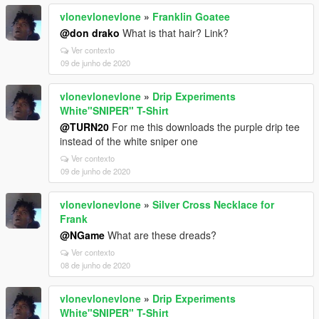
vlonevlonevlone
»
Franklin Goatee
@don drako
What is that hair? Link?
Ver contexto
09 de junho de 2020
vlonevlonevlone
»
Drip Experiments
White"SNIPER" T-Shirt
@TURN20
For me this downloads the purple drip tee
instead of the white sniper one
Ver contexto
09 de junho de 2020
vlonevlonevlone
»
Silver Cross Necklace for
Frank
@NGame
What are these dreads?
Ver contexto
08 de junho de 2020
vlonevlonevlone
»
Drip Experiments
White"SNIPER" T-Shirt