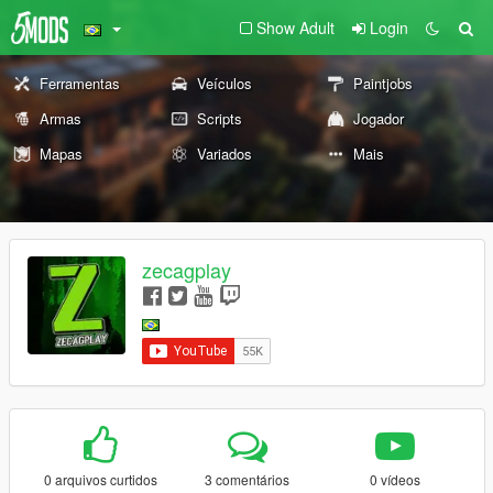
Show Adult
Login
Ferramentas
Veículos
Paintjobs
Armas
Scripts
Jogador
Mapas
Variados
Mais
zecagplay
0 arquivos curtidos
3 comentários
0 vídeos