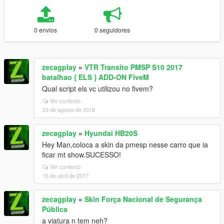
0 envios
0 seguidores
zecagplay
»
VTR Transito PMSP S10 2017
batalhao { ELS } ADD-ON FiveM
Qual script els vc utilizou no fivem?
Ver contexto
23 de agosto de 2018
zecagplay
»
Hyundai HB20S
Hey Man,coloca a skin da pmesp nesse carro que ia
ficar mt show.SUCESSO!
Ver contexto
15 de abril de 2017
zecagplay
»
Skin Força Nacional de Segurança
Pública
a viatura n tem neh?